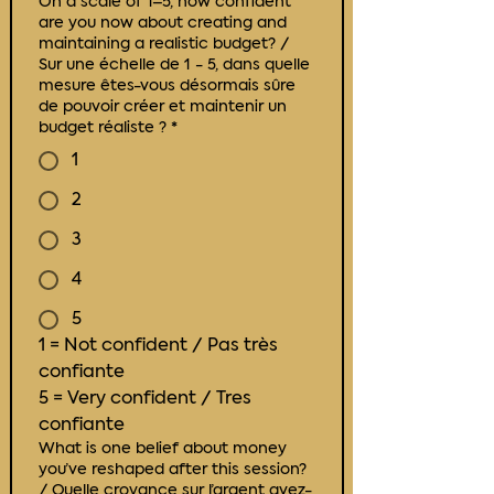
On a scale of 1–5, how confident
are you now about creating and
maintaining a realistic budget? /
Sur une échelle de 1 - 5, dans quelle
mesure êtes-vous désormais sûre
de pouvoir créer et maintenir un
budget réaliste ?
*
1
2
3
4
5
1 = Not confident / Pas très 
confiante
5 = Very confident / Tres 
confiante
What is one belief about money
you’ve reshaped after this session?
/ Quelle croyance sur l’argent avez-