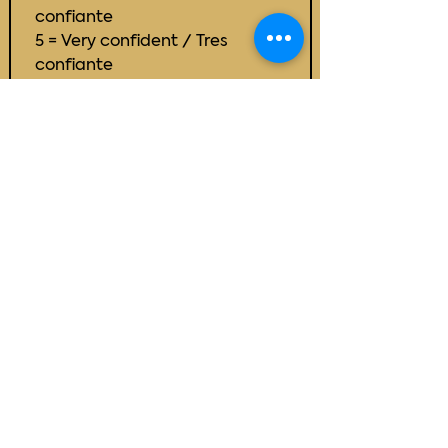
confiante
5 = Very confident / Tres 
confiante
What’s one financial win (small or
major) you’ve experienced since
attending this session? / Quelle est
la victoire financière (petite ou
majeure) que vous avez remportée
depuis votre participation à cette
session ?
*
Submit
Nous reconnaissons
respectueusement que notre
travail se déroule sur les
territoires traditionnels non
cédés des peuples Wolastoqiyik