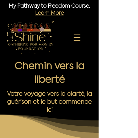
My Pathway to Freedom Course.
Learn More
Chemin vers la
liberté
Votre voyage vers la clarté, la
guérison et le but commence
ici