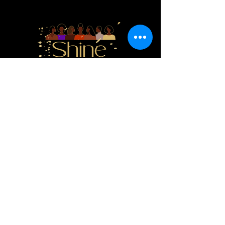
habilitées à s'épanouir.
Faire un don
Se connecter
Quick Links
Home
Donate
About
Events
Resources
Contact
Courses